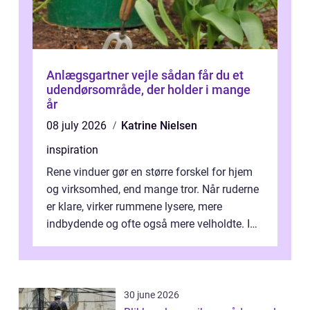
Anlægsgartner vejle sådan får du et
udendørsområde, der holder i mange
år
08 july 2026
Katrine Nielsen
inspiration
Rene vinduer gør en større forskel for hjem
og virksomhed, end mange tror. Når ruderne
er klare, virker rummene lysere, mere
indbydende og ofte også mere velholdte. I
Odense vælger flere og flere at f...
30 june 2026