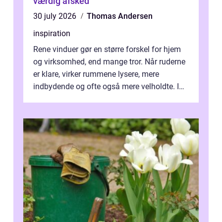
værdig afsked
30 july 2026
Thomas Andersen
inspiration
Rene vinduer gør en større forskel for hjem
og virksomhed, end mange tror. Når ruderne
er klare, virker rummene lysere, mere
indbydende og ofte også mere velholdte. I
Odense vælger flere og flere at f...