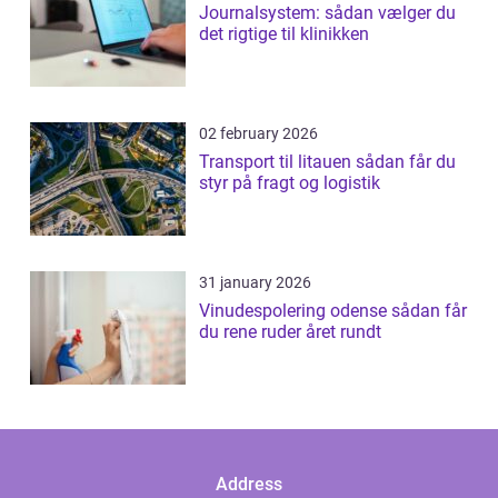
Journalsystem: sådan vælger du
det rigtige til klinikken
02 february 2026
Transport til litauen sådan får du
styr på fragt og logistik
31 january 2026
Vinudespolering odense sådan får
du rene ruder året rundt
Address