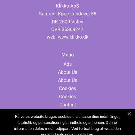
web:
www.klikko.dk
Menu
Ads
About Us
About Us
Cookies
Cookies
Contact
Contact
På vores website bruges cookies til at huske dine indstillinger,
Sitemap
statistik og personalisering af indhold og annoncer. Denne
information deles med tredjepart. Ved fortsat brug af websiden
Sitemap
godkender du cookiepolitikken.