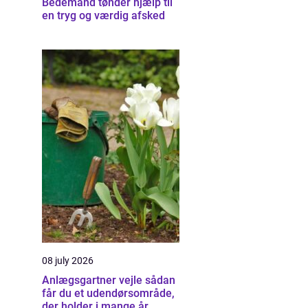
Bedemand tønder hjælp til
en tryg og værdig afsked
08 july 2026
Anlægsgartner vejle sådan
får du et udendørsområde,
der holder i mange år