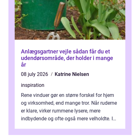
Anlægsgartner vejle sådan får du et
udendørsområde, der holder i mange
år
08 july 2026
Katrine Nielsen
inspiration
Rene vinduer gør en større forskel for hjem
og virksomhed, end mange tror. Når ruderne
er klare, virker rummene lysere, mere
indbydende og ofte også mere velholdte. I
Odense vælger flere og flere at f...