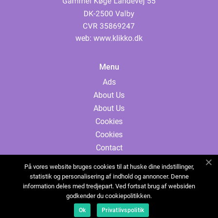
web:
www.klikko.dk
Menu
Ads
About Us
About Us
Cookies
Cookies
Contact
Contact
På vores website bruges cookies til at huske dine indstillinger,
Sitemap
statistik og personalisering af indhold og annoncer. Denne
information deles med tredjepart. Ved fortsat brug af websiden
Sitemap
godkender du cookiepolitikken.
Ads
Ok
Privatlivspolitik