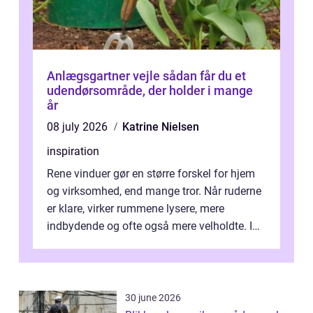
Anlægsgartner vejle sådan får du et
udendørsområde, der holder i mange
år
08 july 2026
Katrine Nielsen
inspiration
Rene vinduer gør en større forskel for hjem
og virksomhed, end mange tror. Når ruderne
er klare, virker rummene lysere, mere
indbydende og ofte også mere velholdte. I
Odense vælger flere og flere at f...
30 june 2026