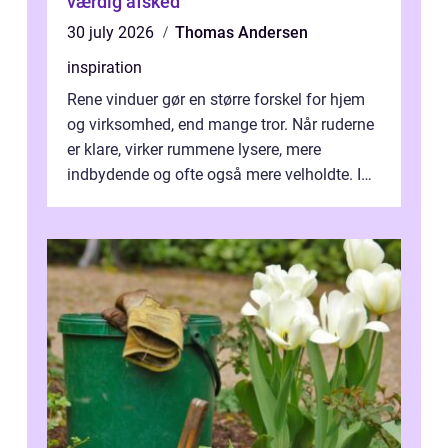
værdig afsked
30 july 2026
Thomas Andersen
inspiration
Rene vinduer gør en større forskel for hjem
og virksomhed, end mange tror. Når ruderne
er klare, virker rummene lysere, mere
indbydende og ofte også mere velholdte. I
Odense vælger flere og flere at f...