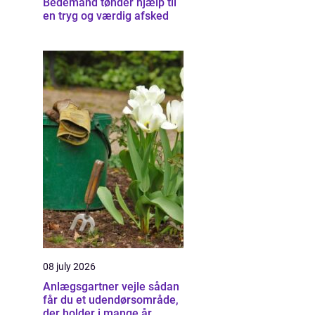
Bedemand tønder hjælp til
en tryg og værdig afsked
08 july 2026
Anlægsgartner vejle sådan
får du et udendørsområde,
der holder i mange år