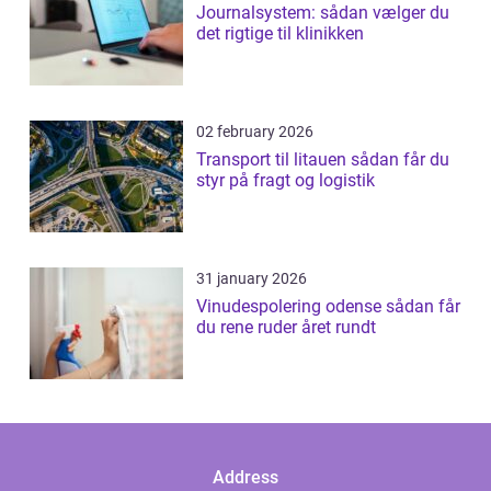
Journalsystem: sådan vælger du
det rigtige til klinikken
02 february 2026
Transport til litauen sådan får du
styr på fragt og logistik
31 january 2026
Vinudespolering odense sådan får
du rene ruder året rundt
Address