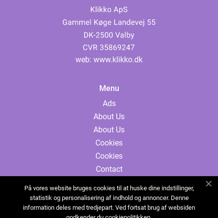
web:
www.klikko.dk
Menu
Ads
About Us
About Us
Cookies
Cookies
Contact
Contact
På vores website bruges cookies til at huske dine indstillinger,
Sitemap
statistik og personalisering af indhold og annoncer. Denne
information deles med tredjepart. Ved fortsat brug af websiden
Sitemap
godkender du cookiepolitikken.