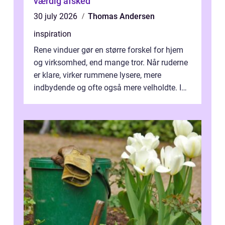
værdig afsked
30 july 2026
Thomas Andersen
inspiration
Rene vinduer gør en større forskel for hjem
og virksomhed, end mange tror. Når ruderne
er klare, virker rummene lysere, mere
indbydende og ofte også mere velholdte. I
Odense vælger flere og flere at f...