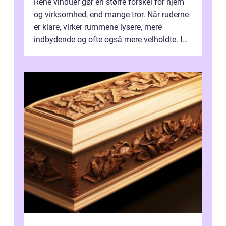
Rene vinduer gør en større forskel for hjem
og virksomhed, end mange tror. Når ruderne
er klare, virker rummene lysere, mere
indbydende og ofte også mere velholdte. I
Odense vælger flere og flere at f...