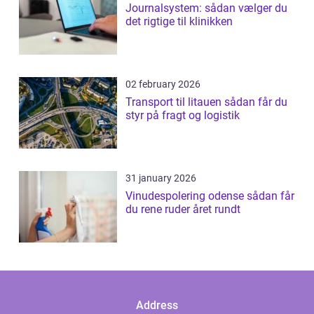
Journalsystem: sådan vælger du
det rigtige til klinikken
02 february 2026
Transport til litauen sådan får du
styr på fragt og logistik
31 january 2026
Vinudespolering odense sådan får
du rene ruder året rundt
Address