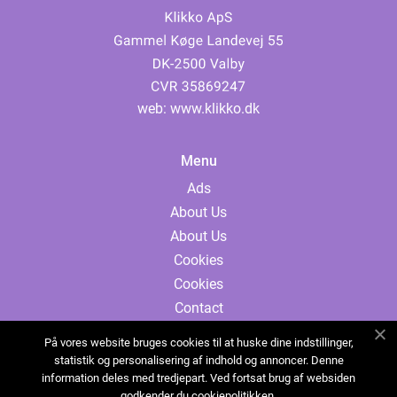
web:
www.klikko.dk
Menu
Ads
About Us
About Us
Cookies
Cookies
Contact
Contact
På vores website bruges cookies til at huske dine indstillinger,
Sitemap
statistik og personalisering af indhold og annoncer. Denne
information deles med tredjepart. Ved fortsat brug af websiden
Sitemap
godkender du cookiepolitikken.