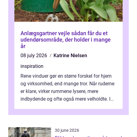
Anlægsgartner vejle sådan får du et
udendørsområde, der holder i mange
år
08 july 2026
Katrine Nielsen
inspiration
Rene vinduer gør en større forskel for hjem
og virksomhed, end mange tror. Når ruderne
er klare, virker rummene lysere, mere
indbydende og ofte også mere velholdte. I
Odense vælger flere og flere at f...
30 june 2026