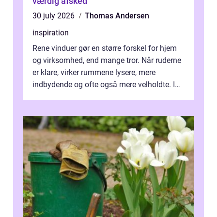
værdig afsked
30 july 2026
Thomas Andersen
inspiration
Rene vinduer gør en større forskel for hjem
og virksomhed, end mange tror. Når ruderne
er klare, virker rummene lysere, mere
indbydende og ofte også mere velholdte. I
Odense vælger flere og flere at f...