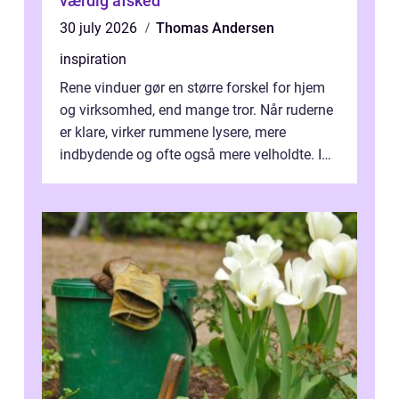
værdig afsked
30 july 2026
Thomas Andersen
inspiration
Rene vinduer gør en større forskel for hjem
og virksomhed, end mange tror. Når ruderne
er klare, virker rummene lysere, mere
indbydende og ofte også mere velholdte. I
Odense vælger flere og flere at f...