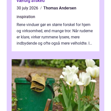
værdig afsked
30 july 2026
Thomas Andersen
inspiration
Rene vinduer gør en større forskel for hjem
og virksomhed, end mange tror. Når ruderne
er klare, virker rummene lysere, mere
indbydende og ofte også mere velholdte. I
Odense vælger flere og flere at f...