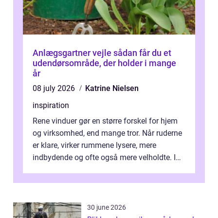
Anlægsgartner vejle sådan får du et
udendørsområde, der holder i mange
år
08 july 2026
Katrine Nielsen
inspiration
Rene vinduer gør en større forskel for hjem
og virksomhed, end mange tror. Når ruderne
er klare, virker rummene lysere, mere
indbydende og ofte også mere velholdte. I
Odense vælger flere og flere at f...
30 june 2026