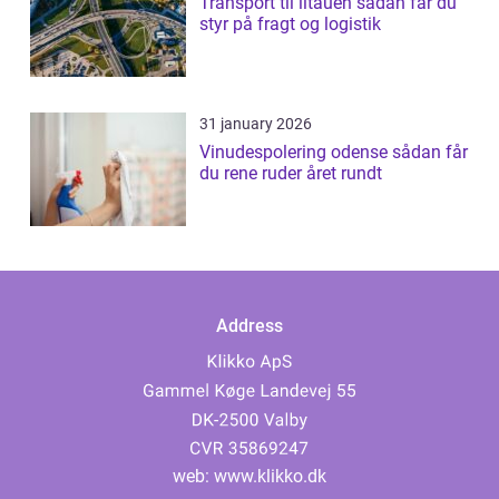
Transport til litauen sådan får du
styr på fragt og logistik
31 january 2026
Vinudespolering odense sådan får
du rene ruder året rundt
Address
web:
www.klikko.dk