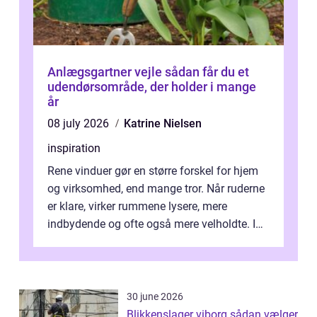
Anlægsgartner vejle sådan får du et
udendørsområde, der holder i mange
år
08 july 2026
Katrine Nielsen
inspiration
Rene vinduer gør en større forskel for hjem
og virksomhed, end mange tror. Når ruderne
er klare, virker rummene lysere, mere
indbydende og ofte også mere velholdte. I
Odense vælger flere og flere at f...
30 june 2026
Blikkenslager viborg sådan vælger