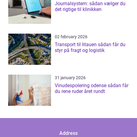
Journalsystem: sådan vælger du
det rigtige til klinikken
02 february 2026
Transport til litauen sådan får du
styr på fragt og logistik
31 january 2026
Vinudespolering odense sådan får
du rene ruder året rundt
Address