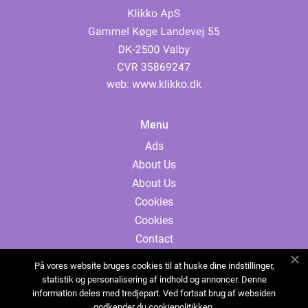
web:
www.klikko.dk
Menu
Ads
About Us
About Us
Cookies
Cookies
Contact
Contact
På vores website bruges cookies til at huske dine indstillinger,
Sitemap
statistik og personalisering af indhold og annoncer. Denne
information deles med tredjepart. Ved fortsat brug af websiden
Sitemap
godkender du cookiepolitikken.