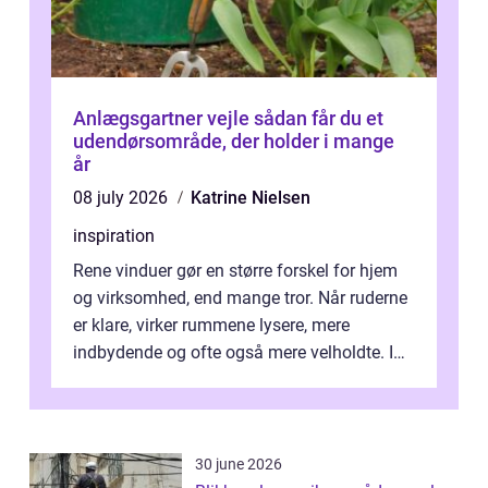
Anlægsgartner vejle sådan får du et
udendørsområde, der holder i mange
år
08 july 2026
Katrine Nielsen
inspiration
Rene vinduer gør en større forskel for hjem
og virksomhed, end mange tror. Når ruderne
er klare, virker rummene lysere, mere
indbydende og ofte også mere velholdte. I
Odense vælger flere og flere at f...
30 june 2026