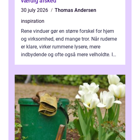
værdig afsked
30 july 2026
Thomas Andersen
inspiration
Rene vinduer gør en større forskel for hjem
og virksomhed, end mange tror. Når ruderne
er klare, virker rummene lysere, mere
indbydende og ofte også mere velholdte. I
Odense vælger flere og flere at f...