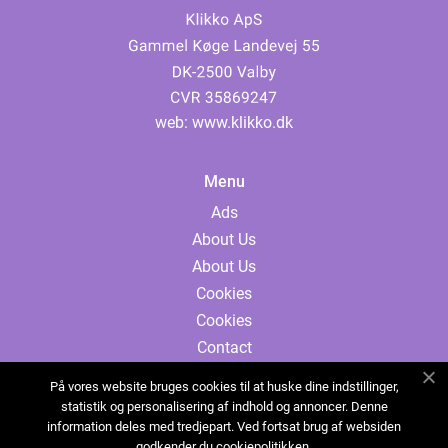
web:
www.klikko.dk
Menu
Ads
About Us
About Us
Cookies
Cookies
Contact
Contact
På vores website bruges cookies til at huske dine indstillinger,
Sitemap
statistik og personalisering af indhold og annoncer. Denne
information deles med tredjepart. Ved fortsat brug af websiden
Sitemap
godkender du cookiepolitikken.