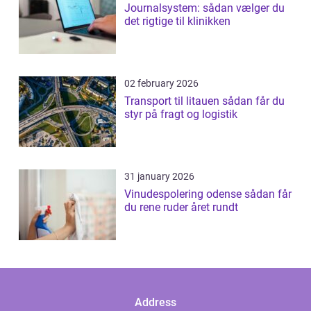
Journalsystem: sådan vælger du
det rigtige til klinikken
02 february 2026
Transport til litauen sådan får du
styr på fragt og logistik
31 january 2026
Vinudespolering odense sådan får
du rene ruder året rundt
Address