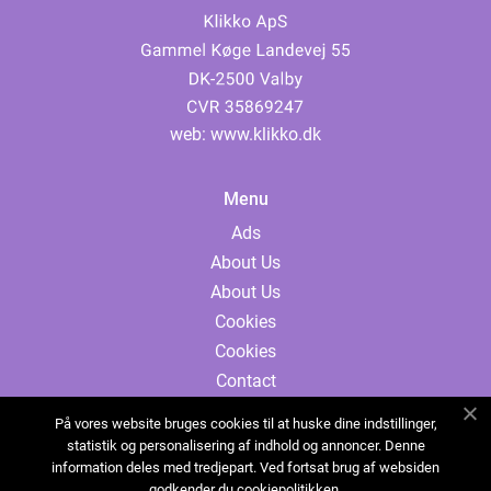
web:
www.klikko.dk
Menu
Ads
About Us
About Us
Cookies
Cookies
Contact
Contact
På vores website bruges cookies til at huske dine indstillinger,
Sitemap
statistik og personalisering af indhold og annoncer. Denne
information deles med tredjepart. Ved fortsat brug af websiden
Sitemap
godkender du cookiepolitikken.