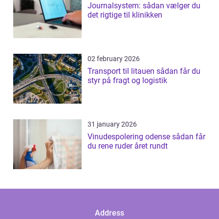
Journalsystem: sådan vælger du
det rigtige til klinikken
02 february 2026
Transport til litauen sådan får du
styr på fragt og logistik
31 january 2026
Vinudespolering odense sådan får
du rene ruder året rundt
Address