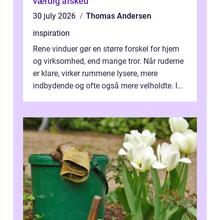
værdig afsked
30 july 2026
Thomas Andersen
inspiration
Rene vinduer gør en større forskel for hjem
og virksomhed, end mange tror. Når ruderne
er klare, virker rummene lysere, mere
indbydende og ofte også mere velholdte. I
Odense vælger flere og flere at f...