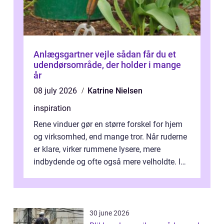
Anlægsgartner vejle sådan får du et
udendørsområde, der holder i mange
år
08 july 2026
Katrine Nielsen
inspiration
Rene vinduer gør en større forskel for hjem
og virksomhed, end mange tror. Når ruderne
er klare, virker rummene lysere, mere
indbydende og ofte også mere velholdte. I
Odense vælger flere og flere at f...
30 june 2026