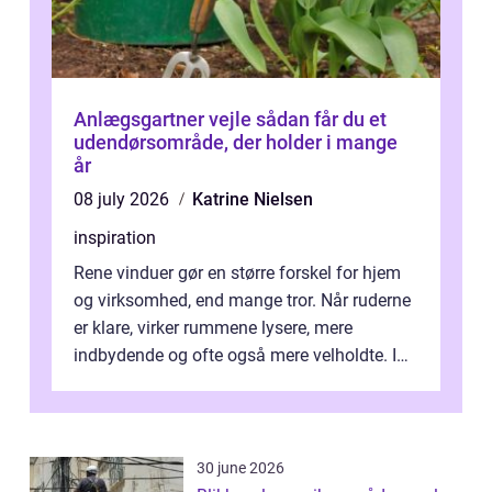
Anlægsgartner vejle sådan får du et
udendørsområde, der holder i mange
år
08 july 2026
Katrine Nielsen
inspiration
Rene vinduer gør en større forskel for hjem
og virksomhed, end mange tror. Når ruderne
er klare, virker rummene lysere, mere
indbydende og ofte også mere velholdte. I
Odense vælger flere og flere at f...
30 june 2026