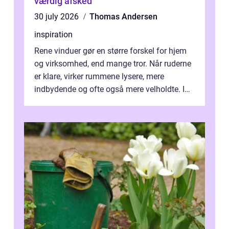
værdig afsked
30 july 2026
Thomas Andersen
inspiration
Rene vinduer gør en større forskel for hjem
og virksomhed, end mange tror. Når ruderne
er klare, virker rummene lysere, mere
indbydende og ofte også mere velholdte. I
Odense vælger flere og flere at f...