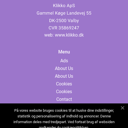
web:
www.klikko.dk
Menu
Ads
About Us
About Us
Cookies
Cookies
Contact
Contact
På vores website bruges cookies til at huske dine indstillinger,
Sitemap
statistik og personalisering af indhold og annoncer. Denne
information deles med tredjepart. Ved fortsat brug af websiden
Sitemap
godkender du cookiepolitikken.