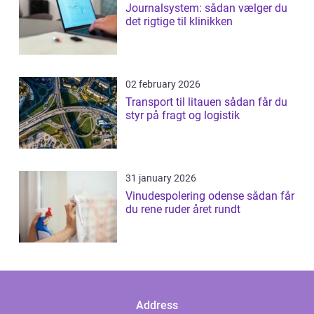
Journalsystem: sådan vælger du
det rigtige til klinikken
02 february 2026
Transport til litauen sådan får du
styr på fragt og logistik
31 january 2026
Vinudespolering odense sådan får
du rene ruder året rundt
Address