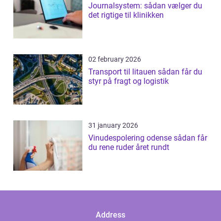
Journalsystem: sådan vælger du
det rigtige til klinikken
02 february 2026
Transport til litauen sådan får du
styr på fragt og logistik
31 january 2026
Vinudespolering odense sådan får
du rene ruder året rundt
Address