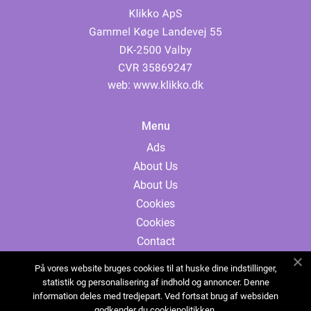
web:
www.klikko.dk
Menu
Ads
About Us
About Us
Cookies
Cookies
Contact
Contact
På vores website bruges cookies til at huske dine indstillinger,
Sitemap
statistik og personalisering af indhold og annoncer. Denne
information deles med tredjepart. Ved fortsat brug af websiden
Sitemap
godkender du cookiepolitikken.