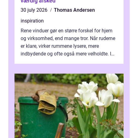
værdig afsked
30 july 2026
Thomas Andersen
inspiration
Rene vinduer gør en større forskel for hjem
og virksomhed, end mange tror. Når ruderne
er klare, virker rummene lysere, mere
indbydende og ofte også mere velholdte. I
Odense vælger flere og flere at f...