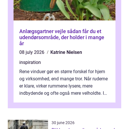
Anlægsgartner vejle sådan får du et
udendørsområde, der holder i mange
år
08 july 2026
Katrine Nielsen
inspiration
Rene vinduer gør en større forskel for hjem
og virksomhed, end mange tror. Når ruderne
er klare, virker rummene lysere, mere
indbydende og ofte også mere velholdte. I
Odense vælger flere og flere at f...
30 june 2026