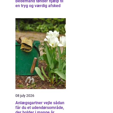
Bedemand tønder hjælp til
en tryg og værdig afsked
08 july 2026
Anlægsgartner vejle sådan
får du et udendørsområde,
der holder i mange år