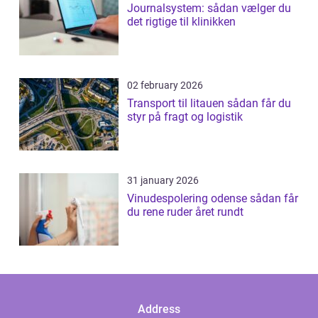
Journalsystem: sådan vælger du
det rigtige til klinikken
02 february 2026
Transport til litauen sådan får du
styr på fragt og logistik
31 january 2026
Vinudespolering odense sådan får
du rene ruder året rundt
Address