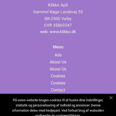
web:
www.klikko.dk
Menu
Ads
About Us
About Us
Cookies
Cookies
Contact
Contact
På vores website bruges cookies til at huske dine indstillinger,
Sitemap
statistik og personalisering af indhold og annoncer. Denne
information deles med tredjepart. Ved fortsat brug af websiden
Sitemap
godkender du cookiepolitikken.