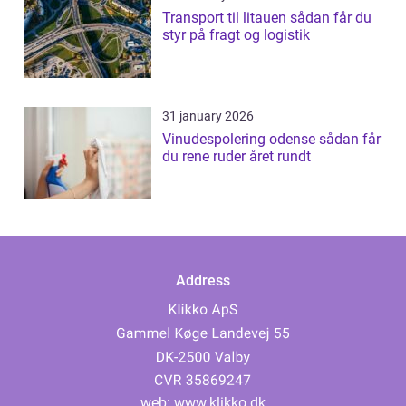
Transport til litauen sådan får du
styr på fragt og logistik
31 january 2026
Vinudespolering odense sådan får
du rene ruder året rundt
Address
web:
www.klikko.dk