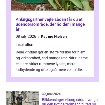
Anlægsgartner vejle sådan får du et
udendørsområde, der holder i mange
år
08 july 2026
Katrine Nielsen
inspiration
Rene vinduer gør en større forskel for hjem
og virksomhed, end mange tror. Når ruderne
er klare, virker rummene lysere, mere
indbydende og ofte også mere velholdte. I
Odense vælger flere og flere at f...
30 june 2026
Blikkenslager viborg sådan vælger
du den rigtige fagmand til tag og