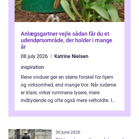
Anlægsgartner vejle sådan får du et
udendørsområde, der holder i mange
år
08 july 2026
Katrine Nielsen
inspiration
Rene vinduer gør en større forskel for hjem
og virksomhed, end mange tror. Når ruderne
er klare, virker rummene lysere, mere
indbydende og ofte også mere velholdte. I
Odense vælger flere og flere at f...
30 june 2026