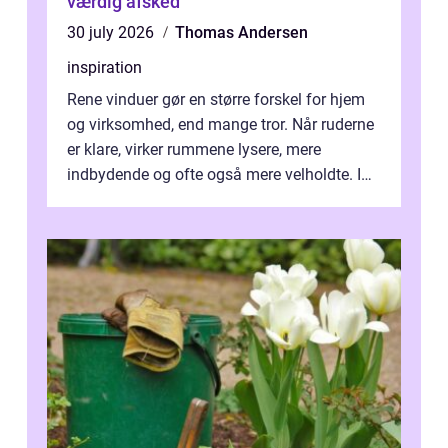
værdig afsked
30 july 2026
Thomas Andersen
inspiration
Rene vinduer gør en større forskel for hjem
og virksomhed, end mange tror. Når ruderne
er klare, virker rummene lysere, mere
indbydende og ofte også mere velholdte. I
Odense vælger flere og flere at f...