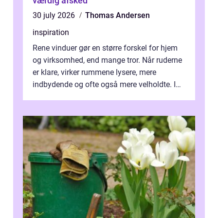
værdig afsked
30 july 2026
Thomas Andersen
inspiration
Rene vinduer gør en større forskel for hjem
og virksomhed, end mange tror. Når ruderne
er klare, virker rummene lysere, mere
indbydende og ofte også mere velholdte. I
Odense vælger flere og flere at f...