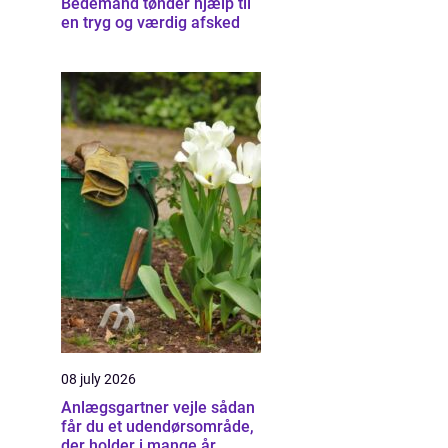
Bedemand tønder hjælp til
en tryg og værdig afsked
08 july 2026
Anlægsgartner vejle sådan
får du et udendørsområde,
der holder i mange år