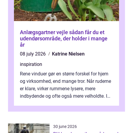
Anlægsgartner vejle sådan får du et
udendørsområde, der holder i mange
år
08 july 2026
Katrine Nielsen
inspiration
Rene vinduer gør en større forskel for hjem
og virksomhed, end mange tror. Når ruderne
er klare, virker rummene lysere, mere
indbydende og ofte også mere velholdte. I
Odense vælger flere og flere at f...
30 june 2026