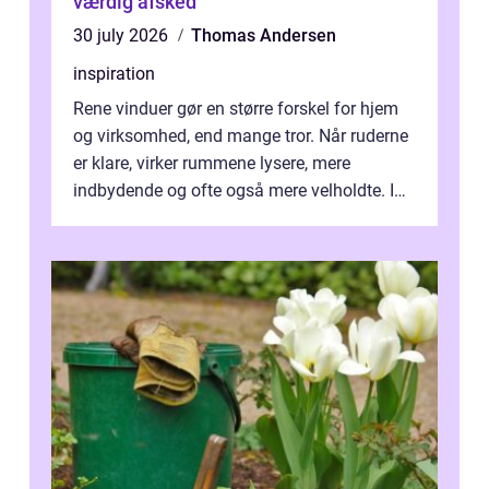
værdig afsked
30 july 2026
Thomas Andersen
inspiration
Rene vinduer gør en større forskel for hjem
og virksomhed, end mange tror. Når ruderne
er klare, virker rummene lysere, mere
indbydende og ofte også mere velholdte. I
Odense vælger flere og flere at f...