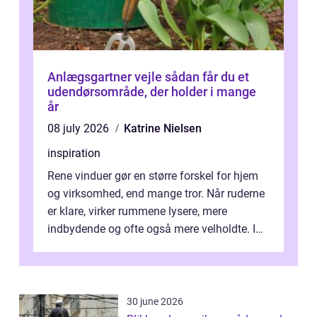
Anlægsgartner vejle sådan får du et
udendørsområde, der holder i mange
år
08 july 2026
Katrine Nielsen
inspiration
Rene vinduer gør en større forskel for hjem
og virksomhed, end mange tror. Når ruderne
er klare, virker rummene lysere, mere
indbydende og ofte også mere velholdte. I
Odense vælger flere og flere at f...
30 june 2026