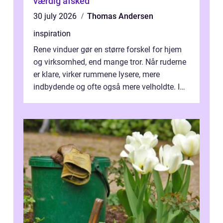
værdig afsked
30 july 2026
Thomas Andersen
inspiration
Rene vinduer gør en større forskel for hjem
og virksomhed, end mange tror. Når ruderne
er klare, virker rummene lysere, mere
indbydende og ofte også mere velholdte. I
Odense vælger flere og flere at f...