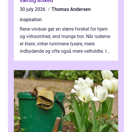
værdig afsked
30 july 2026
Thomas Andersen
inspiration
Rene vinduer gør en større forskel for hjem
og virksomhed, end mange tror. Når ruderne
er klare, virker rummene lysere, mere
indbydende og ofte også mere velholdte. I
Odense vælger flere og flere at f...