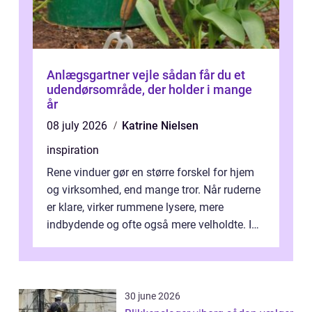
Anlægsgartner vejle sådan får du et
udendørsområde, der holder i mange
år
08 july 2026
Katrine Nielsen
inspiration
Rene vinduer gør en større forskel for hjem
og virksomhed, end mange tror. Når ruderne
er klare, virker rummene lysere, mere
indbydende og ofte også mere velholdte. I
Odense vælger flere og flere at f...
30 june 2026