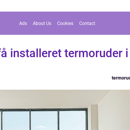
Ads
About Us
Cookies
Contact
 få installeret termoruder i
termoru