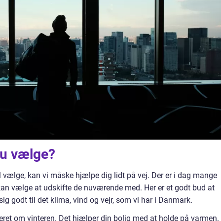
du vælge?
al vælge, kan vi måske hjælpe dig lidt på vej. Der er i dag mange
 kan vælge at udskifte de nuværende med. Her er et godt bud at
g godt til det klima, vind og vejr, som vi har i Danmark.
eret om vinteren. Det hjælper din bolig med at holde på varmen.