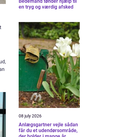
Bedemand tønder hjælp til
en tryg og værdig afsked
t
ud,
kan
08 july 2026
Anlægsgartner vejle sådan
får du et udendørsområde,
der holder i mange år