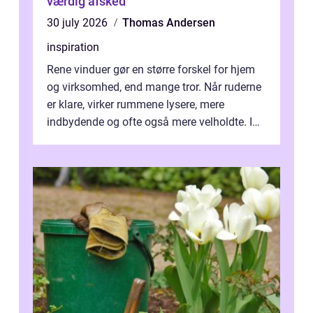
værdig afsked
30 july 2026
Thomas Andersen
inspiration
Rene vinduer gør en større forskel for hjem
og virksomhed, end mange tror. Når ruderne
er klare, virker rummene lysere, mere
indbydende og ofte også mere velholdte. I
Odense vælger flere og flere at f...