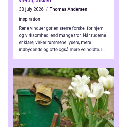
værdig afsked
30 july 2026
Thomas Andersen
inspiration
Rene vinduer gør en større forskel for hjem
og virksomhed, end mange tror. Når ruderne
er klare, virker rummene lysere, mere
indbydende og ofte også mere velholdte. I
Odense vælger flere og flere at f...