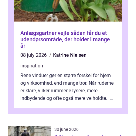
Anlægsgartner vejle sådan får du et
udendørsområde, der holder i mange
år
08 july 2026
Katrine Nielsen
inspiration
Rene vinduer gør en større forskel for hjem
og virksomhed, end mange tror. Når ruderne
er klare, virker rummene lysere, mere
indbydende og ofte også mere velholdte. I
Odense vælger flere og flere at f...
30 june 2026