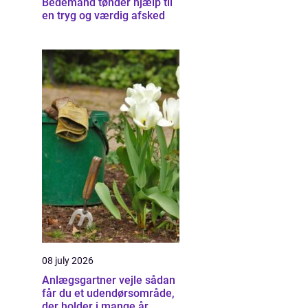
Bedemand tønder hjælp til
en tryg og værdig afsked
08 july 2026
Anlægsgartner vejle sådan
får du et udendørsområde,
der holder i mange år