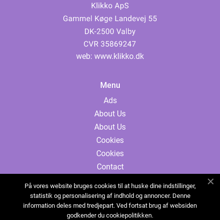
web:
www.klikko.dk
Menu
Ads
About Us
About Us
Cookies
Cookies
Contact
Contact
På vores website bruges cookies til at huske dine indstillinger,
Sitemap
statistik og personalisering af indhold og annoncer. Denne
information deles med tredjepart. Ved fortsat brug af websiden
Sitemap
godkender du cookiepolitikken.
Ads