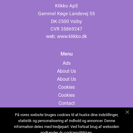
web:
www.klikko.dk
Menu
Ads
About Us
About Us
Cookies
Cookies
Contact
Contact
På vores website bruges cookies til at huske dine indstillinger,
Sitemap
statistik og personalisering af indhold og annoncer. Denne
information deles med tredjepart. Ved fortsat brug af websiden
Sitemap
godkender du cookiepolitikken.