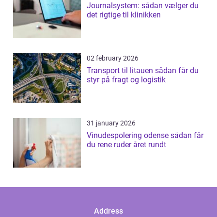
Journalsystem: sådan vælger du
det rigtige til klinikken
02 february 2026
Transport til litauen sådan får du
styr på fragt og logistik
31 january 2026
Vinudespolering odense sådan får
du rene ruder året rundt
Address