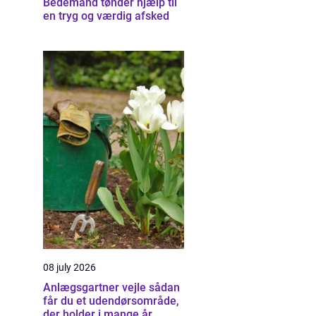
Bedemand tønder hjælp til
en tryg og værdig afsked
08 july 2026
Anlægsgartner vejle sådan
får du et udendørsområde,
der holder i mange år