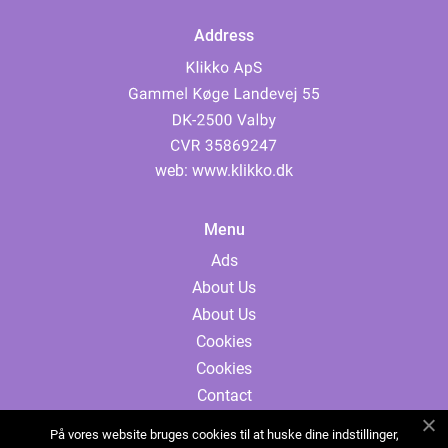
Address
web:
www.klikko.dk
Menu
Ads
About Us
About Us
Cookies
Cookies
Contact
Contact
På vores website bruges cookies til at huske dine indstillinger,