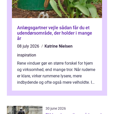
Anlægsgartner vejle sådan får du et
udendørsområde, der holder i mange
år
08 july 2026
Katrine Nielsen
inspiration
Rene vinduer gør en større forskel for hjem
og virksomhed, end mange tror. Når ruderne
er klare, virker rummene lysere, mere
indbydende og ofte også mere velholdte. I
Odense vælger flere og flere at f...
30 june 2026