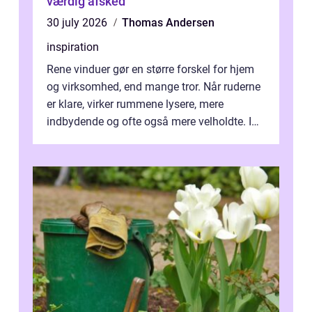
værdig afsked
30 july 2026
Thomas Andersen
inspiration
Rene vinduer gør en større forskel for hjem
og virksomhed, end mange tror. Når ruderne
er klare, virker rummene lysere, mere
indbydende og ofte også mere velholdte. I
Odense vælger flere og flere at f...