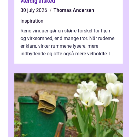
værdig afsked
30 july 2026
Thomas Andersen
inspiration
Rene vinduer gør en større forskel for hjem
og virksomhed, end mange tror. Når ruderne
er klare, virker rummene lysere, mere
indbydende og ofte også mere velholdte. I
Odense vælger flere og flere at f...