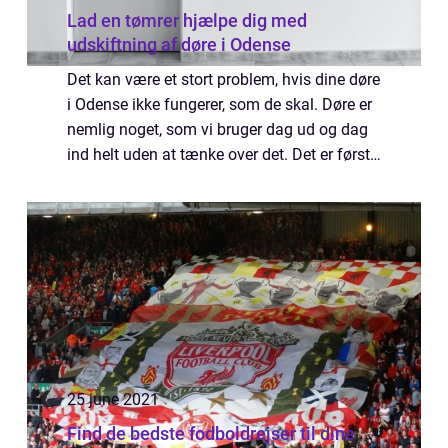
Lad en tømrer hjælpe dig med
udskiftning af døre i Odense
Det kan være et stort problem, hvis dine døre
i Odense ikke fungerer, som de skal. Døre er
nemlig noget, som vi bruger dag ud og dag
ind helt uden at tænke over det. Det er først,
når der er problemer med d&osla...
25 june 2021
Find de bedste fodboldrejser til dine