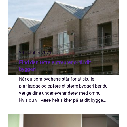
29 october 2021
Find den rette entreprenør til dit
byggeri
Når du som bygherre står for at skulle
planlægge og opføre et større byggeri bør du
vælge dine underleverandører med omhu.
Hvis du vil være helt sikker på at dit bygge
projekt ender i succes bør du vælge en lokal
entreprenør med et solidt renommé. Sk...