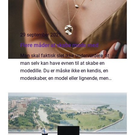
29 september 2021
Flere måder at skabe mode med
Man skal faktisk slet ikke undervurdere, at
man selv kan have evnen til at skabe en
modedille. Du er måske ikke en kendis, en
modeskaber, en model eller lignende, men
alle disse mennesker henter faktisk
inspiration fra os almindelige mennesker; så
fø...