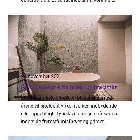
dog ikke af sig selv. Det kræver, at du gør en
indsats. Hvis dit hjem, kontor eller arb...
21 november 2021
Få ny badekar emalje på kun fire timer
Et badekar hvis emalje er blevet slidt med
årene vil sjældent virke hverken indbydende
eller appetitligt. Typisk vil emaljen på karrets
inderside fremstå misfarvet og grimet
hvilket skyldes aflejringer af okker, kalk og
rust fra vandrørene. Samtidig ...