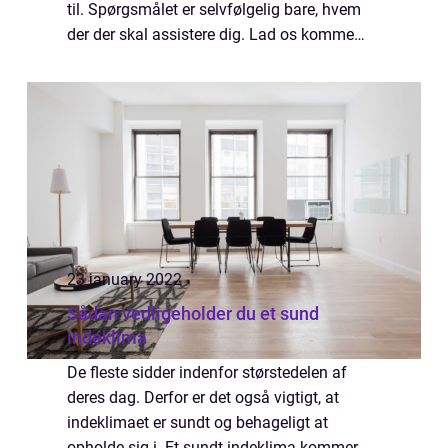
til. Spørgsmålet er selvfølgelig bare, hvem
der der skal assistere dig. Lad os komme
med lidt forskel...
23 january 2022
Sådan vedligeholder du et sund
indeklima
De fleste sidder indenfor størstedelen af
deres dag. Derfor er det også vigtigt, at
indeklimaet er sundt og behageligt at
opholde sig i. Et sundt indeklima kommer