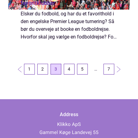
favoritklubber
Elsker du fodbold, og har du et favorithold i
den engelske Premier League turnering? Så
bør du overveje at booke en fodboldrejse.
Hvorfor skal jeg vælge en fodboldrejse? For
en fodbold entusiast er en fodboldrejse den
bedste form for ferierejse der f...
1
2
3
4
5
…
7
Address