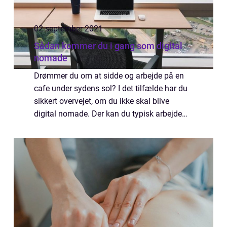
02 september 2021
Sådan kommer du i gang som digital
nomade
Drømmer du om at sidde og arbejde på en
cafe under sydens sol? I det tilfælde har du
sikkert overvejet, om du ikke skal blive
digital nomade. Der kan du typisk arbejde
via din computer, og du har derfor mulighed
for at arbejde alle steder i verden &#...