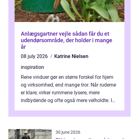
Anlægsgartner vejle sådan får du et
udendørsområde, der holder i mange
år
08 july 2026
Katrine Nielsen
inspiration
Rene vinduer gør en større forskel for hjem
og virksomhed, end mange tror. Når ruderne
er klare, virker rummene lysere, mere
indbydende og ofte også mere velholdte. I
Odense vælger flere og flere at f...
30 june 2026