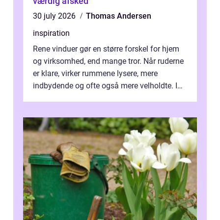
værdig afsked
30 july 2026
Thomas Andersen
inspiration
Rene vinduer gør en større forskel for hjem
og virksomhed, end mange tror. Når ruderne
er klare, virker rummene lysere, mere
indbydende og ofte også mere velholdte. I
Odense vælger flere og flere at f...