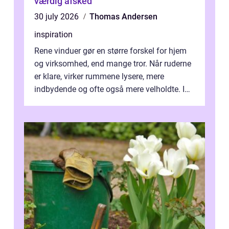
værdig afsked
30 july 2026
Thomas Andersen
inspiration
Rene vinduer gør en større forskel for hjem
og virksomhed, end mange tror. Når ruderne
er klare, virker rummene lysere, mere
indbydende og ofte også mere velholdte. I
Odense vælger flere og flere at f...