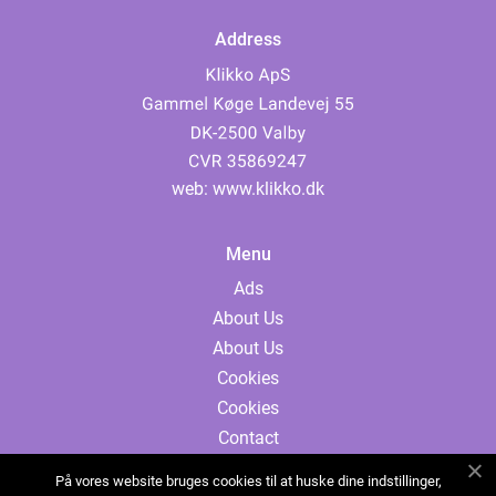
Address
web:
www.klikko.dk
Menu
Ads
About Us
About Us
Cookies
Cookies
Contact
Contact
På vores website bruges cookies til at huske dine indstillinger,