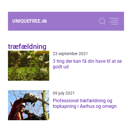
UNIQUEFREE.
dk
træfældning
23 september 2021
3 ting der kan få din have til at se
godt ud
09 july 2021
Professionel træfældning og
topkapning i Aarhus og omegn