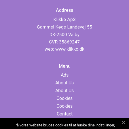
Address
web:
www.klikko.dk
Menu
Ads
About Us
About Us
Cookies
Cookies
Contact
Contact
På vores website bruges cookies til at huske dine indstillinger,