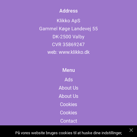
Address
web:
www.klikko.dk
Menu
Ads
About Us
About Us
Cookies
Cookies
Contact
Contact
På vores website bruges cookies til at huske dine indstillinger,